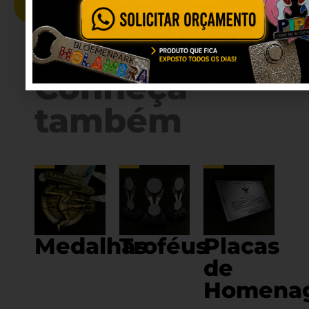
SOLICITE SEU ORÇAMENTO
Conheça
também
Medalhas
Troféus
Placas
de
Homena